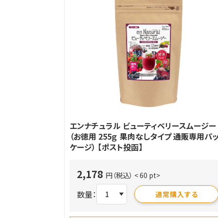
エンナチュラル ビューティベリースムージー
（お徳用 255ｇ 果肉なしタイプ 通販専用パ
ケージ） 【ポスト投函】
2,178
円（税込）
< 60 pt>
数量：
通常購入する