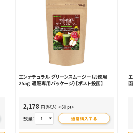
エンナチュラル グリーンスムージー（お徳用
エ
ッ
255ｇ 通販専用パッケージ）【ポスト投函】
函
2,178
円（税込）
< 60 pt>
数量：
通常購入する