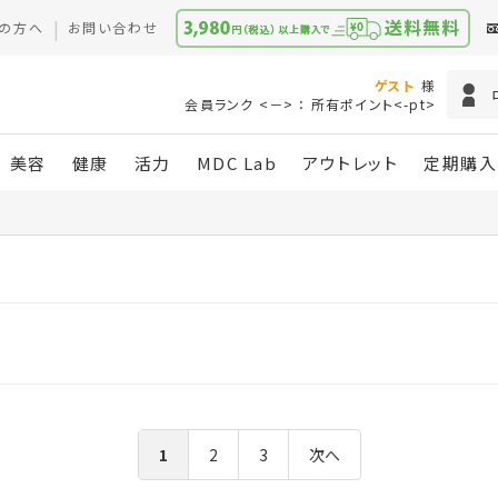
の方へ
お問い合わせ
ゲスト
様
会員ランク <－> ： 所有ポイント<-pt>
美容
健康
活力
MDC Lab
アウトレット
定期購入
1
2
3
次へ