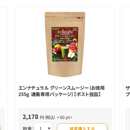
エンナチュラル グリーンスムージー（お徳用
ザ
ッ
255ｇ 通販専用パッケージ）【ポスト投函】
プ
2,178
円（税込）
< 60 pt>
数量：
通常購入する