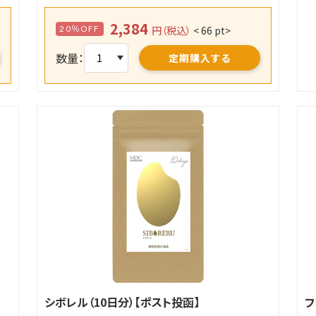
2,384
20％OFF
円（税込）
< 66 pt>
数量：
定期購入する
シボレル（10日分）【ポスト投函】
フ