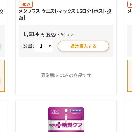
NEW
投
メタプラス ウエストマックス 15日分【ポスト投
メ
函】
1,814
円（税込）
< 50 pt>
数量：
通常購入する
通常購入のみの商品です