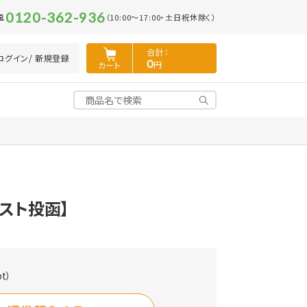
0120-362-936
（10:00～17:00・土日祝休除く）
合計：
ログイン
/ 新規登録
0
円
カート
ポスト投函】
t）