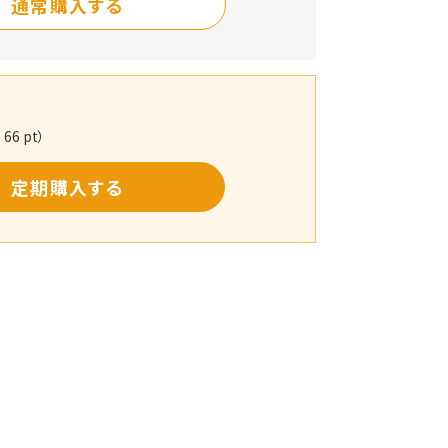
通常購入する
66 pt）
定期購入する